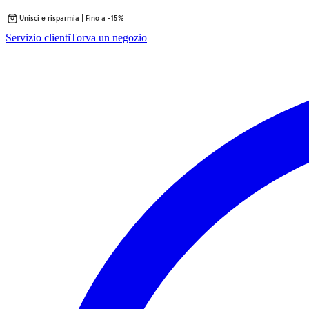
Unisci e risparmia | Fino a -15%
Vai
Servizio clienti
Torva un negozio
al
contenuto