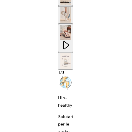
1
/
0
10-ANNI
Hip-
healthy
Salutari
per le
anche