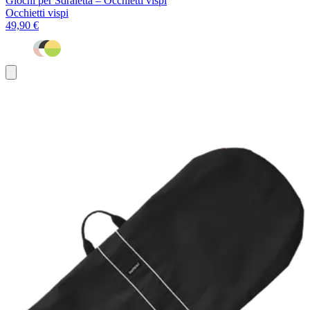
Giochi per Sdraietta – Occhietti vispi
Occhietti vispi
49,90 €
Aggiungi
al
carrello