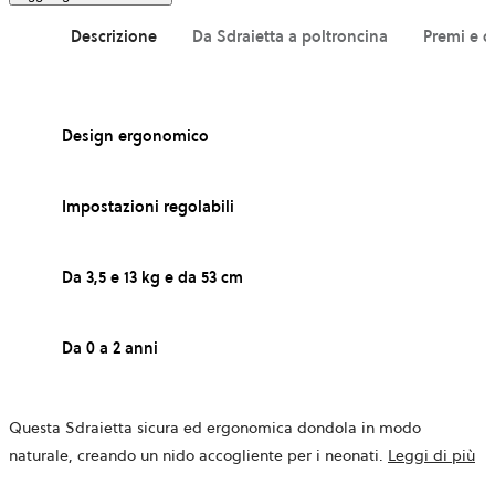
Descrizione
Da Sdraietta a poltroncina
Premi e c
Design ergonomico
Impostazioni regolabili
Da 3,5 e 13 kg e da 53 cm
Da 0 a 2 anni
Questa Sdraietta sicura ed ergonomica dondola in modo
naturale, creando un nido accogliente per i neonati.
Leggi di più