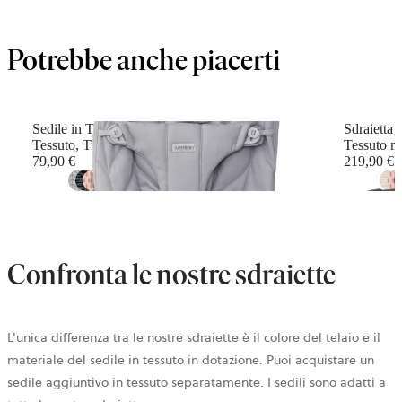
Potrebbe anche piacerti
Sedile in Tessuto per Sdraietta Bliss
Sdraietta 
Tessuto, Trapunto a petalo, Grigio chiaro
Tessuto m
79,90 €
219,90 €
+
12
Confronta le nostre sdraiette
L'unica differenza
tra le nostre sdraiette è il colore del telaio e il
materiale del sedile in tessuto in dotazione. Puoi acquistare un
sedile aggiuntivo in tessuto separatamente. I sedili sono adatti a