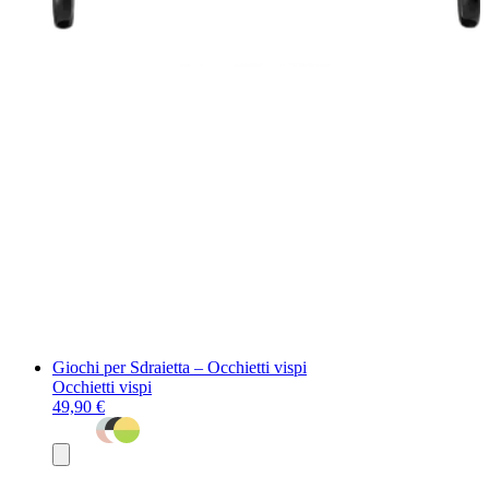
Giochi per Sdraietta – Occhietti vispi
Occhietti vispi
49,90 €
Aggiungi
al
carrello