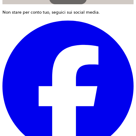
Non stare per conto tuo, seguici sui social media.
s
a
i
u
n
s