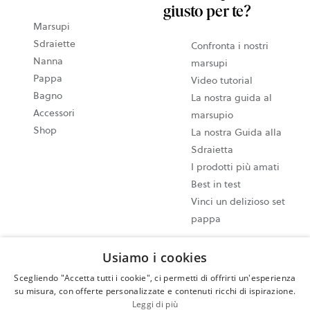
giusto per te?
Marsupi
Sdraiette
Confronta i nostri
Nanna
marsupi
Pappa
Video tutorial
Bagno
La nostra guida al
Accessori
marsupio
Shop
La nostra Guida alla
Sdraietta
I prodotti più amati
Best in test
Vinci un delizioso set
pappa
Usiamo i cookies
Impostazioni dei cookie
Mappa del sito
Scegliendo "Accetta tutti i cookie", ci permetti di offrirti un'esperienza
su misura, con offerte personalizzate e contenuti ricchi di ispirazione.
Informativa sulla privacy
Leggi di più