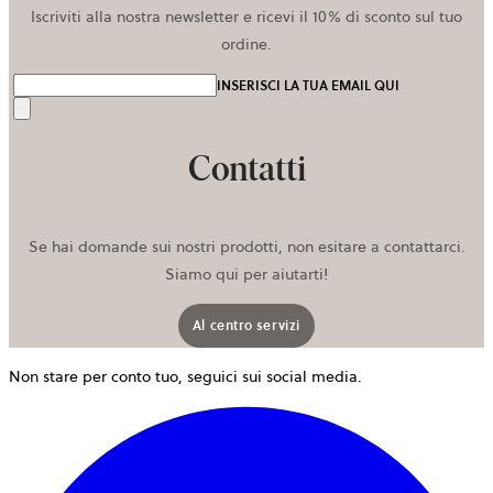
Iscriviti alla nostra newsletter e ricevi il 10% di sconto sul tuo
ordine.
INSERISCI LA TUA EMAIL QUI
Invia
Contatti
Se hai domande sui nostri prodotti, non esitare a contattarci.
Siamo qui per aiutarti!
Al centro servizi
Non stare per conto tuo, seguici sui social media.
s
a
i
u