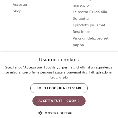
Accessori
marsupio
Shop
La nostra Guida alla
Sdraietta
I prodotti più amati
Best in test
Vinci un delizioso set
pappa
Usiamo i cookies
Impostazioni dei cookie
Mappa del sito
Scegliendo "Accetta tutti i cookie", ci permetti di offrirti un'esperienza
su misura, con offerte personalizzate e contenuti ricchi di ispirazione.
Informativa sulla privacy
Leggi di più
Termini e Condizioni di utilizzo
Esercita il tuo diritto di recesso
SOLO I COOKIE NECESSARI
Copyright © 2009-2024 BabyBjörn AB. Tutti i diritti riservati.
ACCETTA TUTTI I COOKIE
MOSTRA DETTAGLI