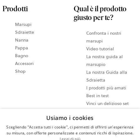
Prodotti
Qual è il prodotto
giusto per te?
Marsupi
Sdraiette
Confronta i nostri
Nanna
marsupi
Pappa
Video tutorial
Bagno
La nostra guida al
Accessori
marsupio
Shop
La nostra Guida alla
Sdraietta
I prodotti più amati
Best in test
Vinci un delizioso set
pappa
Usiamo i cookies
Scegliendo "Accetta tutti i cookie", ci permetti di offrirti un'esperienza
Impostazioni dei cookie
su misura, con offerte personalizzate e contenuti ricchi di ispirazione.
Mappa del sito
Leggi di più