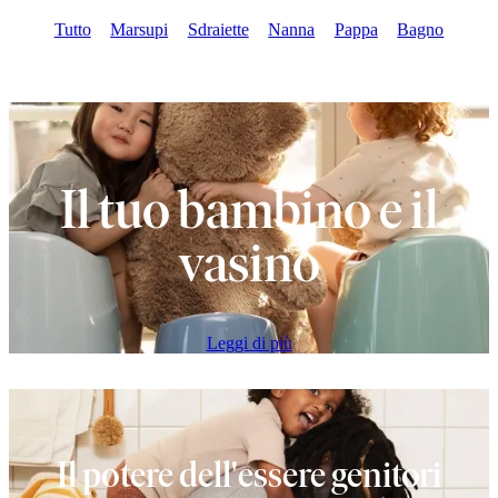
Tutto
Marsupi
Sdraiette
Nanna
Pappa
Bagno
Il tuo bambino e il
vasino
Leggi di più
Il potere dell'essere genitori