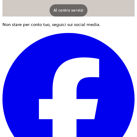
Al centro servizi
Non stare per conto tuo, seguici sui social media.
s
a
i
u
n
s