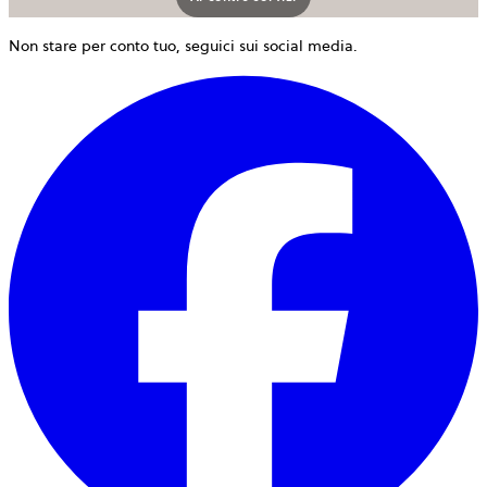
Non stare per conto tuo, seguici sui social media.
s
a
i
u
n
s