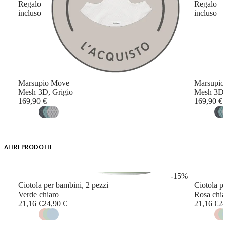
Regalo
Regalo
incluso
incluso
Marsupio Move
Marsupio
Mesh 3D, Grigio
Mesh 3D, 
169,90 €
169,90 €
ALTRI PRODOTTI
-15%
Ciotola per bambini, 2 pezzi
Ciotola pe
Verde chiaro
Rosa chia
Original
21,16 €
24,90 €
21,16 €
24
price
p
before