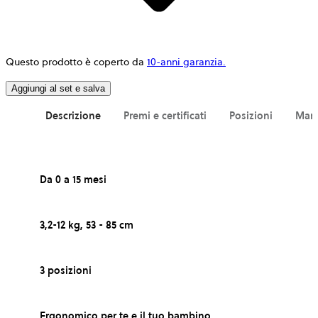
Questo prodotto è coperto da
10-anni garanzia.
Aggiungi al set e salva
Descrizione
Premi e certificati
Posizioni
Ma
Da 0 a 15 mesi
3,2-12 kg, 53 - 85 cm
3 posizioni
Ergonomico per te e il tuo bambino