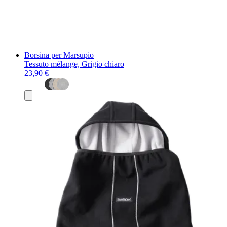
Borsina per Marsupio
Tessuto mélange, Grigio chiaro
23,90 €
Aggiungi
al
carrello