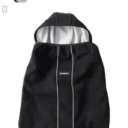
Aggiungi
al
carrello