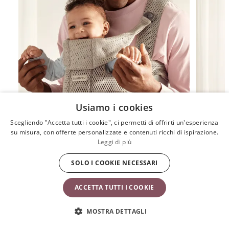
Usiamo i cookies
Scegliendo "Accetta tutti i cookie", ci permetti di offrirti un'esperienza
su misura, con offerte personalizzate e contenuti ricchi di ispirazione.
Leggi di più
Come usare il Marsupio Move
Come usare
SOLO I COOKIE NECESSARI
neonato c
ACCETTA TUTTI I COOKIE
MOSTRA DETTAGLI
AMATO DA OLTRE 50 MILIONI DI FAMIGLIE