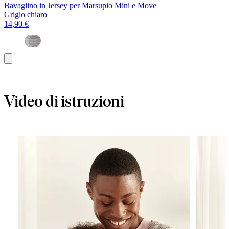
Bavaglino in Jersey per Marsupio Mini e Move
Grigio chiaro
14,90 €
Aggiungi
al
carrello
Video di istruzioni