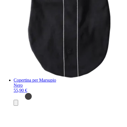
Copertina per Marsupio
Nero
55,90 €
Aggiungi
al
carrello