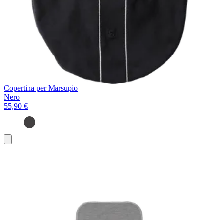
Copertina per Marsupio
Nero
55,90 €
Aggiungi
al
carrello