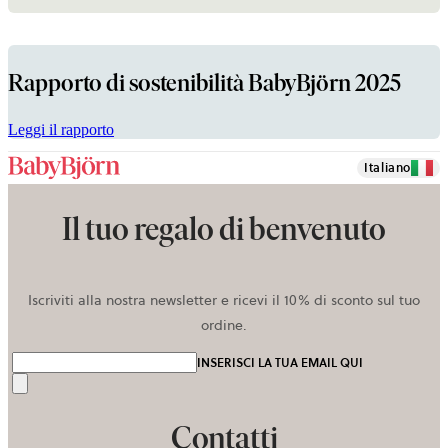
Rapporto di sostenibilità BabyBjörn 2025
si
Leggi il rapporto
apre
in
Italiano
una
nuova
Il tuo regalo di benvenuto
scheda
Iscriviti alla nostra newsletter e ricevi il 10% di sconto sul tuo
ordine.
INSERISCI LA TUA EMAIL QUI
Invia
Contatti