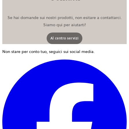
Se hai domande sui nostri prodotti, non esitare a contattarci.
Siamo qui per aiutarti!
Al centro servizi
Non stare per conto tuo, seguici sui social media.
s
a
i
u
n
s