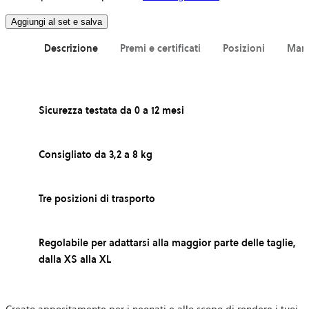
Aggiungi al set e salva
Descrizione
Premi e certificati
Posizioni
Ma
Sicurezza testata da 0 a 12 mesi
Consigliato da 3,2 a 8 kg
Tre posizioni di trasporto
Regolabile per adattarsi alla maggior parte delle taglie,
dalla XS alla XL
Creato appositamente per i neonati e allo scopo di rendere i tuoi