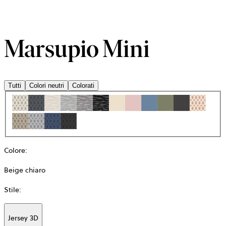
Marsupio Mini
Tutti
Colori neutri
Colorati
Colore
:
Beige chiaro
Stile
:
Jersey 3D