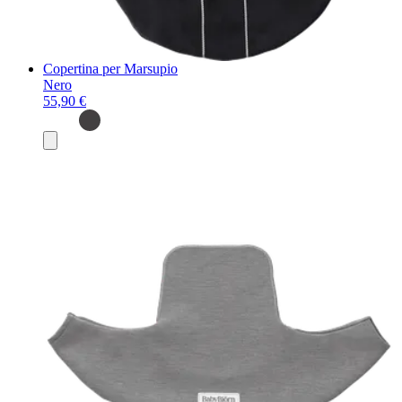
Copertina per Marsupio
Nero
55,90 €
Aggiungi
al
carrello