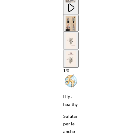
1
/
0
10-ANNI
Hip-
healthy
Salutari
per le
anche