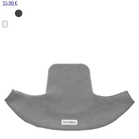
55,90 €
Aggiungi
al
carrello