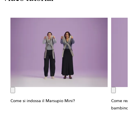
Come si indossa il Marsupio Mini?
Come rego
bambino