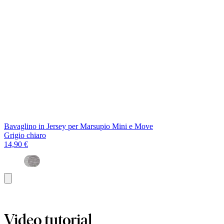
Bavaglino in Jersey per Marsupio Mini e Move
Grigio chiaro
14,90 €
Aggiungi
al
carrello
Video tutorial