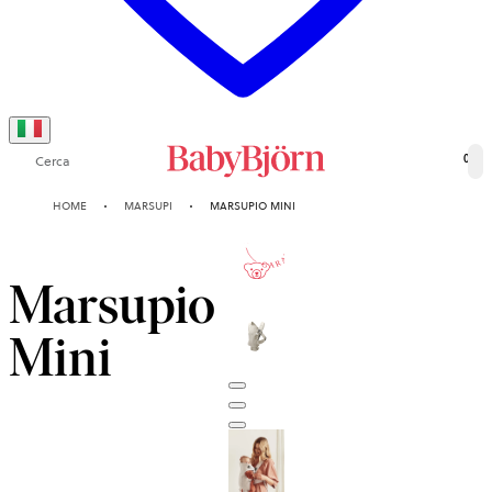
Cerca
0
HOME
MARSUPI
MARSUPIO MINI
10-ANNI
GARANZIA
Marsupio
Mini