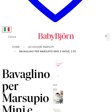
Cerca
0
HOME
ACCESSORI MARSUPI
BAVAGLINO PER MARSUPIO MINI E MOVE, 2 PZ
1-ANNI
GARANZIA
Bavaglino
per
Marsupio
Mini e