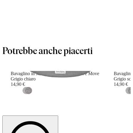
Potrebbe anche piacerti
Bavaglino in Jersey per Marsupio Mini e Move
Bavaglino
Grigio chiaro
Grigio sc
14,90 €
14,90 €