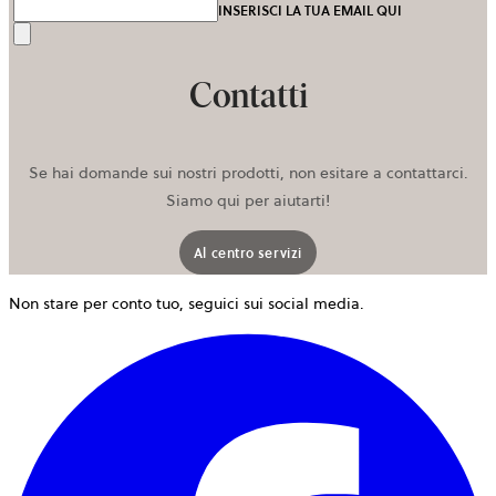
INSERISCI LA TUA EMAIL QUI
Invia
Contatti
Se hai domande sui nostri prodotti, non esitare a contattarci.
Siamo qui per aiutarti!
Al centro servizi
Non stare per conto tuo, seguici sui social media.
s
a
i
u
n
s