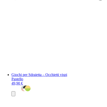
Giochi per Sdraietta – Occhietti vispi
Pastello
49,90 €
Aggiungi
al
carrello