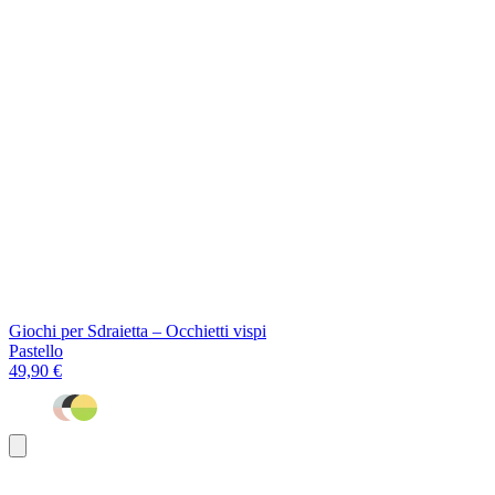
Giochi per Sdraietta – Occhietti vispi
Pastello
49,90 €
Aggiungi
al
carrello