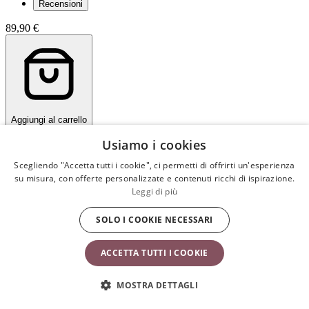
Recensioni
89,90 €
Aggiungi al carrello
Italiano
Usiamo i cookies
Scegliendo "Accetta tutti i cookie", ci permetti di offrirti un'esperienza
Il tuo regalo di benvenuto
su misura, con offerte personalizzate e contenuti ricchi di ispirazione.
Leggi di più
SOLO I COOKIE NECESSARI
Iscriviti alla nostra newsletter e ricevi il 10% di sconto sul tuo
ordine.
ACCETTA TUTTI I COOKIE
INSERISCI LA TUA EMAIL QUI
MOSTRA DETTAGLI
Invia