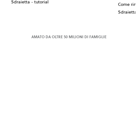
Sdraietta - tutorial
Come rimuo
Sdraietta 
AMATO DA OLTRE 50 MILIONI DI FAMIGLIE