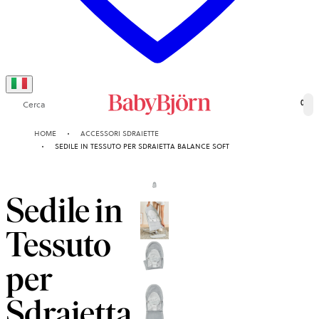
Cerca
0
HOME
ACCESSORI SDRAIETTE
SEDILE IN TESSUTO PER SDRAIETTA BALANCE SOFT
Sedile in
Tessuto
per
Sdraietta