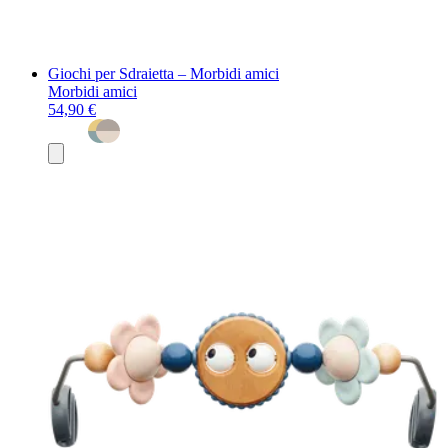
Giochi per Sdraietta – Morbidi amici
Morbidi amici
54,90 €
Aggiungi
al
carrello