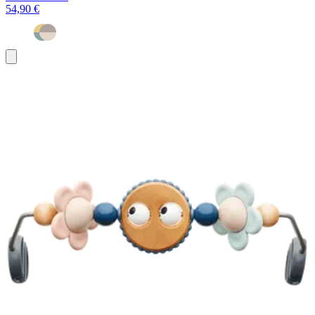
54,90 €
Aggiungi
al
carrello