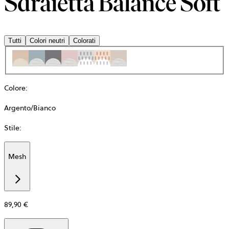
Sdraietta Balance Soft
Tutti
Colori neutri
Colorati
Colore
:
Argento/Bianco
Stile
:
Mesh
Additional
information
about
Materiale
89,90 €