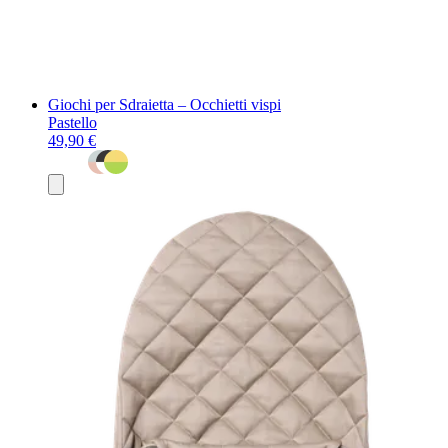
Giochi per Sdraietta – Occhietti vispi
Pastello
49,90 €
Aggiungi
al
carrello