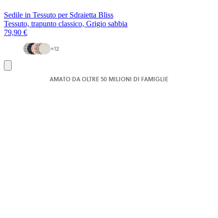
Sedile in Tessuto per Sdraietta Bliss
Tessuto, trapunto classico, Grigio sabbia
79,90 €
+
12
Aggiungi
al
AMATO DA OLTRE 50 MILIONI DI FAMIGLIE
carrello