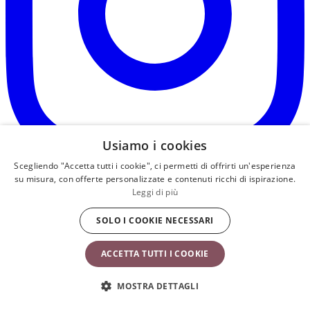
Usiamo i cookies
Scegliendo "Accetta tutti i cookie", ci permetti di offrirti un'esperienza
s
su misura, con offerte personalizzate e contenuti ricchi di ispirazione.
a
Leggi di più
i
u
SOLO I COOKIE NECESSARI
n
s
ACCETTA TUTTI I COOKIE
MOSTRA DETTAGLI