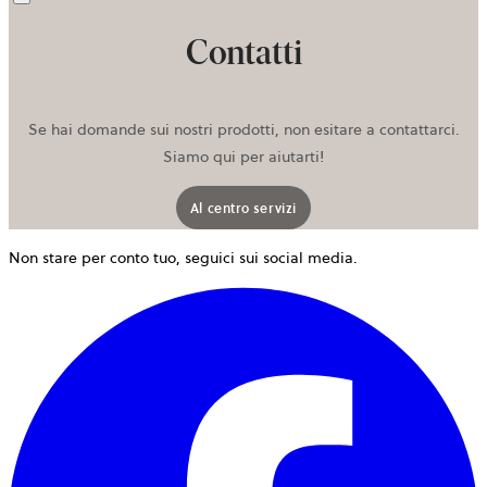
Contatti
Se hai domande sui nostri prodotti, non esitare a contattarci.
Siamo qui per aiutarti!
Al centro servizi
Non stare per conto tuo, seguici sui social media.
s
a
i
u
n
s