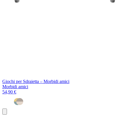
Giochi per Sdraietta – Morbidi amici
Morbidi amici
54,90 €
Aggiungi
al
carrello