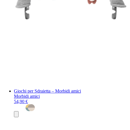
Giochi per Sdraietta – Morbidi amici
Morbidi amici
54,90 €
Aggiungi
al
carrello