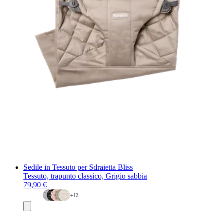
Sedile in Tessuto per Sdraietta Bliss
Tessuto, trapunto classico, Grigio sabbia
79,90 €
+
12
Aggiungi
al