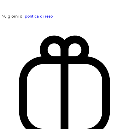
90 giorni di
politica di reso