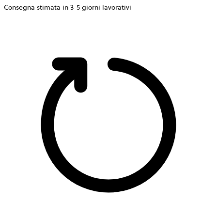
Consegna stimata in 3-5 giorni lavorativi