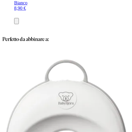
Bianco
8,90 €
Aggiungi
al
carrello
Perfetto da abbinare a: