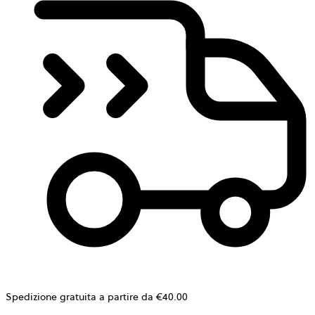
Spedizione gratuita a partire da €40.00