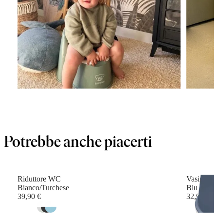
Potrebbe anche piacerti
Riduttore WC
Vasino Int
Bianco/Turchese
Blu oltre
39,90 €
32,90 €