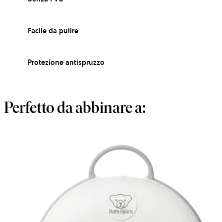
Facile da pulire
Protezione antispruzzo
Perfetto da abbinare a: