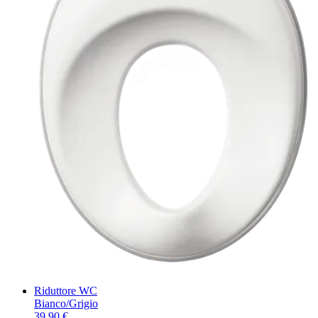
Riduttore WC
Bianco/Grigio
39,90 €