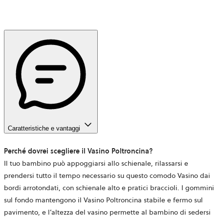
Caratteristiche e vantaggi
Perché dovrei scegliere il Vasino Poltroncina?
Il tuo bambino può appoggiarsi allo schienale, rilassarsi e
prendersi tutto il tempo necessario su questo comodo Vasino dai
bordi arrotondati, con schienale alto e pratici braccioli. I gommini
sul fondo mantengono il Vasino Poltroncina stabile e fermo sul
pavimento, e l’altezza del vasino permette al bambino di sedersi