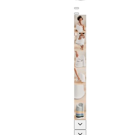
Previous
Next