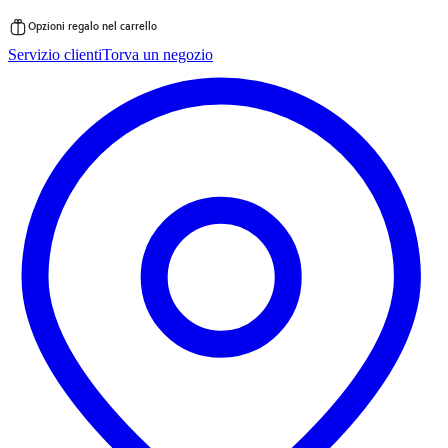
Opzioni regalo nel carrello
Vai
Servizio clienti
Torva un negozio
al
contenuto