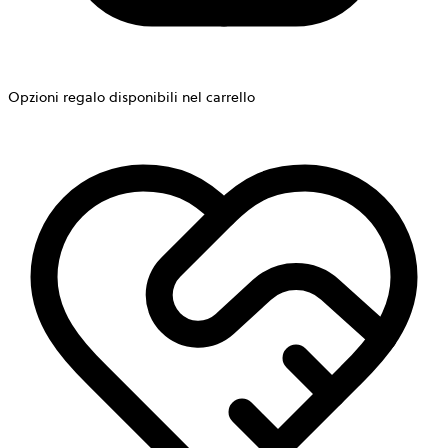
Opzioni regalo disponibili nel carrello