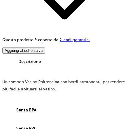
Questo prodotto è coperto da
2-anni garanzia.
Aggiungi al set e salva
Descrizione
Un comodo Vasino Poltroncina con bordi arrotondati, per rendere
più facile abituarsi al vasino.
Senza BPA
Senza PVC