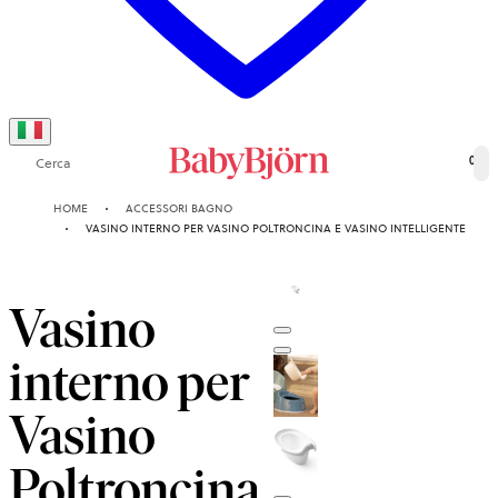
Cerca
0
HOME
ACCESSORI BAGNO
VASINO INTERNO PER VASINO POLTRONCINA E VASINO INTELLIGENTE
Vasino
interno per
Vasino
Poltroncina