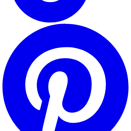
s
a
i
u
n
s