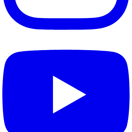
s
a
i
u
n
s