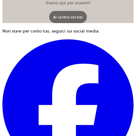
Siamo qui per aiutarti!
Al centro servizi
Non stare per conto tuo, seguici sui social media.
s
a
i
u
n
s