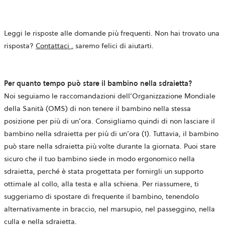
Leggi le risposte alle domande più frequenti. Non hai trovato una
si
risposta?
Contattaci
,
saremo felici di aiutarti.
apre
in
una
Per quanto tempo può stare il bambino nella sdraietta?
nuova
Noi seguiamo le raccomandazioni dell’Organizzazione Mondiale
scheda
della Sanità (OMS) di non tenere il bambino nella stessa
posizione per più di un’ora. Consigliamo quindi di non lasciare il
bambino nella sdraietta per più di un’ora (1). Tuttavia, il bambino
può stare nella sdraietta più volte durante la giornata. Puoi stare
sicuro che il tuo bambino siede in modo ergonomico nella
sdraietta, perché è stata progettata per fornirgli un supporto
ottimale al collo, alla testa e alla schiena. Per riassumere, ti
suggeriamo di spostare di frequente il bambino, tenendolo
alternativamente in braccio, nel marsupio, nel passeggino, nella
culla e nella sdraietta.