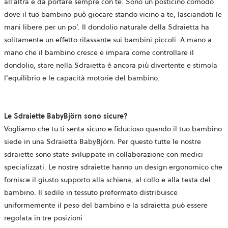
all’altra e da portare sempre con te. Sono un posticino comodo
dove il tuo bambino può giocare stando vicino a te, lasciandoti le
mani libere per un po’. Il dondolio naturale della Sdraietta ha
solitamente un effetto rilassante sui bambini piccoli. A mano a
mano che il bambino cresce e impara come controllare il
dondolio, stare nella Sdraietta è ancora più divertente e stimola
l’equilibrio e le capacità motorie del bambino.
Le Sdraiette BabyBjörn sono sicure?
Vogliamo che tu ti senta sicuro e fiducioso quando il tuo bambino
siede in una Sdraietta BabyBjörn. Per questo tutte le nostre
sdraiette sono state sviluppate in collaborazione con medici
specializzati. Le nostre sdraiette hanno un design ergonomico che
fornisce il giusto supporto alla schiena, al collo e alla testa del
bambino. Il sedile in tessuto preformato distribuisce
uniformemente il peso del bambino e la sdraietta può essere
regolata in tre posizioni