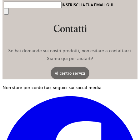
INSERISCI LA TUA EMAIL QUI
Invia
Contatti
Se hai domande sui nostri prodotti, non esitare a contattarci.
Siamo qui per aiutarti!
Al centro servizi
Non stare per conto tuo, seguici sui social media.
s
a
i
u
n
s