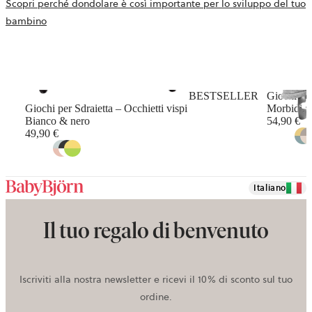
Scopri perché dondolare è così importante per lo sviluppo del tuo
bambino
BESTSELLER
Giochi per
Giochi per Sdraietta – Occhietti vispi
Morbidi a
Bianco & nero
54,90 €
49,90 €
Italiano
Il tuo regalo di benvenuto
Iscriviti alla nostra newsletter e ricevi il 10% di sconto sul tuo
ordine.