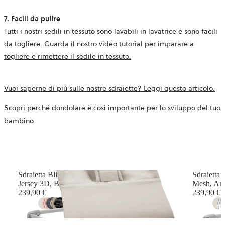
7. Facili da pulire
Tutti i nostri sedili in tessuto sono lavabili in lavatrice e sono facili
da togliere.
Guarda il nostro video tutorial per imparare a
togliere e rimettere il sedile in tessuto.
Vuoi saperne di più sulle nostre sdraiette? Leggi questo articolo.
Scopri perché dondolare è così importante per lo sviluppo del tuo
bambino
Sdraietta Bliss
Sdraietta 
Jersey 3D, Beige chiaro
Mesh, Arg
239,90 €
239,90 €
+
16