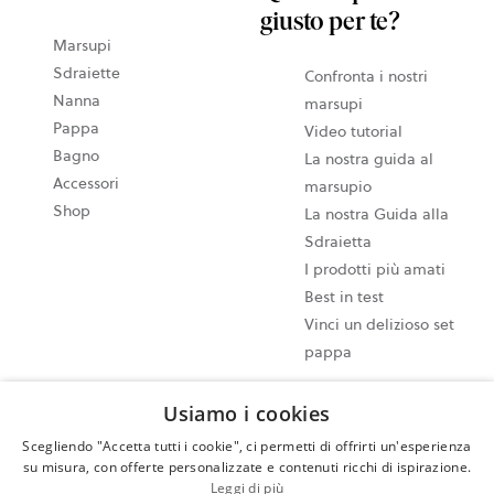
giusto per te?
Marsupi
Sdraiette
Confronta i nostri
Nanna
marsupi
Pappa
Video tutorial
Bagno
La nostra guida al
Accessori
marsupio
Shop
La nostra Guida alla
Sdraietta
I prodotti più amati
Best in test
Vinci un delizioso set
pappa
Usiamo i cookies
Impostazioni dei cookie
Mappa del sito
Scegliendo "Accetta tutti i cookie", ci permetti di offrirti un'esperienza
su misura, con offerte personalizzate e contenuti ricchi di ispirazione.
Informativa sulla privacy
Leggi di più