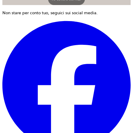
Non stare per conto tuo, seguici sui social media.
s
a
i
u
n
s