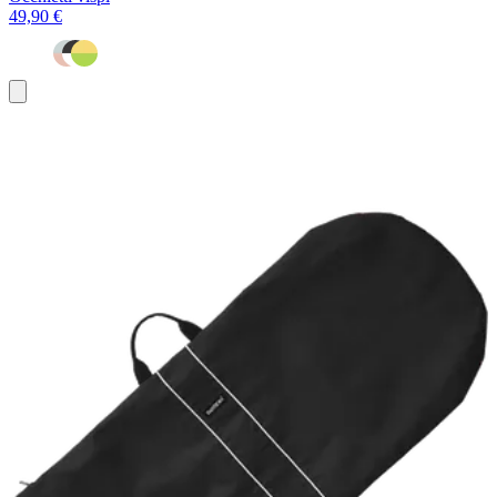
49,90 €
Aggiungi
al
carrello