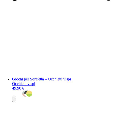
Giochi per Sdraietta – Occhietti vispi
Occhietti vispi
49,90 €
Aggiungi
al
carrello