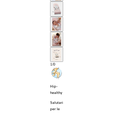
1
/
0
10-ANNI
Hip-
healthy
Salutari
per le