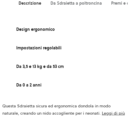
Descrizione
Da Sdraietta a poltroncina
Premi e c
Design ergonomico
Impostazioni regolabili
Da 3,5 e 13 kg e da 53 cm
Da 0 a 2 anni
Questa Sdraietta sicura ed ergonomica dondola in modo
naturale, creando un nido accogliente per i neonati.
Leggi di più