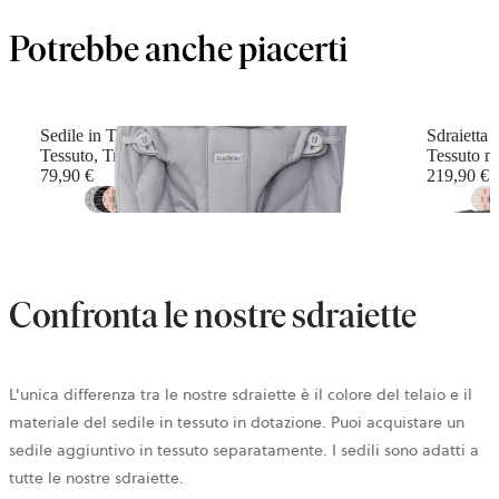
Potrebbe anche piacerti
Sedile in Tessuto per Sdraietta Bliss
Sdraietta 
Tessuto, Trapunto a petalo, Grigio chiaro
Tessuto m
79,90 €
219,90 €
+
12
Confronta le nostre sdraiette
L'unica differenza
tra le nostre sdraiette è il colore del telaio e il
materiale del sedile in tessuto in dotazione. Puoi acquistare un
sedile aggiuntivo in tessuto separatamente. I sedili sono adatti a
tutte le nostre sdraiette.