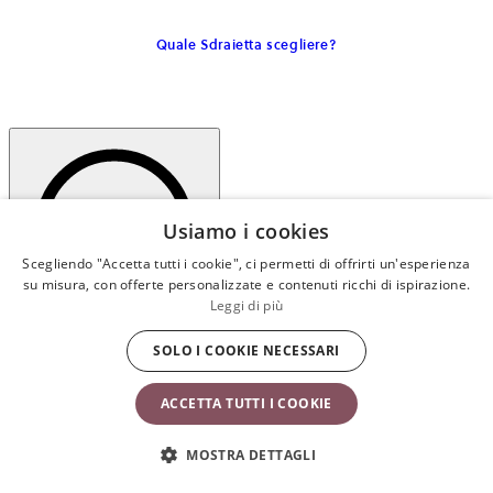
Quale Sdraietta scegliere?
Usiamo i cookies
Scegliendo "Accetta tutti i cookie", ci permetti di offrirti un'esperienza
su misura, con offerte personalizzate e contenuti ricchi di ispirazione.
Leggi di più
SOLO I COOKIE NECESSARI
Caratteristiche e vantaggi
Cos'ha di speciale la Sdraietta Balance Soft?
ACCETTA TUTTI I COOKIE
La Sdraietta Balance Soft è una sdraietta leggera e maneggevole
MOSTRA DETTAGLI
con dondolo naturale che rende la vita con i bambini più facile e