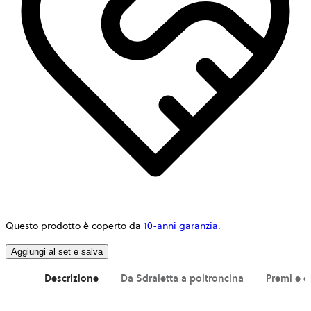
Questo prodotto è coperto da
10-anni garanzia.
Aggiungi al set e salva
Descrizione
Da Sdraietta a poltroncina
Premi e c