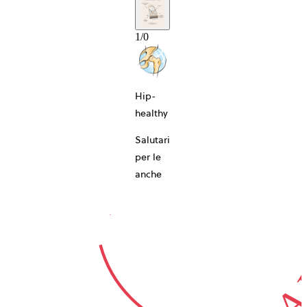
1
/
0
10-ANNI
Hip-
healthy
Salutari
per le
GARA
anche