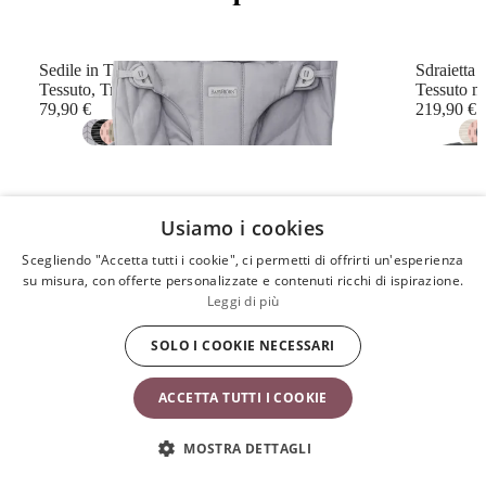
Sedile in Tessuto per Sdraietta Bliss
Sdraietta 
Tessuto, Trapunto a petalo, Grigio chiaro
Tessuto m
79,90 €
219,90 €
+
12
Usiamo i cookies
Confronta le nostre sdraiette
Scegliendo "Accetta tutti i cookie", ci permetti di offrirti un'esperienza
su misura, con offerte personalizzate e contenuti ricchi di ispirazione.
Leggi di più
L'unica differenza
tra le nostre sdraiette è il colore del telaio e il
SOLO I COOKIE NECESSARI
materiale del sedile in tessuto in dotazione. Puoi acquistare un
sedile aggiuntivo in tessuto separatamente. I sedili sono adatti a
ACCETTA TUTTI I COOKIE
tutte le nostre sdraiette.
MOSTRA DETTAGLI