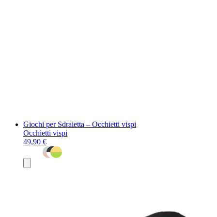
Giochi per Sdraietta – Occhietti vispi
Occhietti vispi
49,90 €
Aggiungi
al
carrello