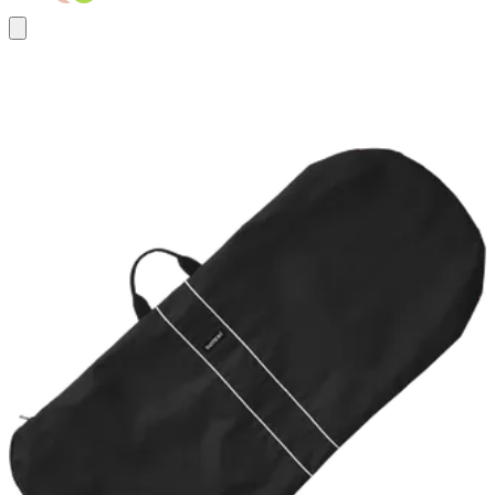
Aggiungi
al
carrello