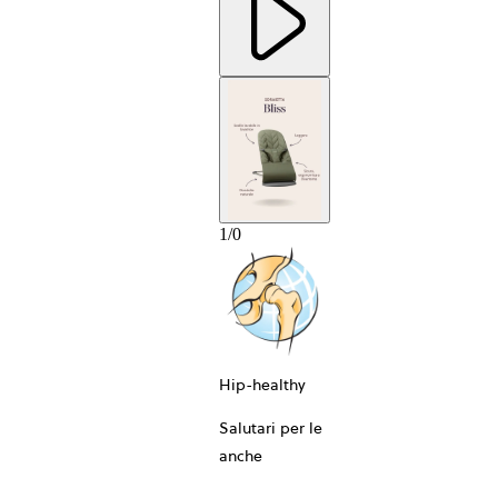
1
/
0
10-ANNI
Hip-healthy
Salutari per le
anche