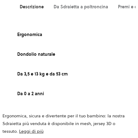
Descrizione
Da Sdraietta a poltroncina
Premi e c
Ergonomica
Dondolio naturale
Da 3,5 e 13 kg e da 53 cm
Da 0 a 2 anni
Ergonomica, sicura e divertente per il tuo bambino: la nostra
Sdraietta più venduta è disponibile in mesh, jersey 3D o
tessuto.
Leggi di più