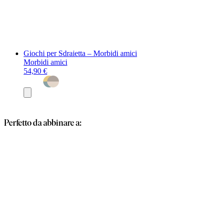
Giochi per Sdraietta – Morbidi amici
Morbidi amici
54,90 €
Aggiungi
al
carrello
Perfetto da abbinare a: