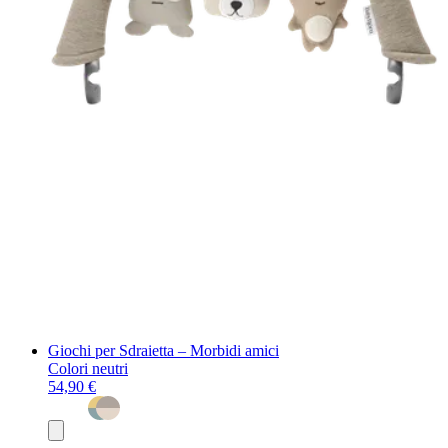
Giochi per Sdraietta – Morbidi amici
Colori neutri
54,90 €
Aggiungi
al