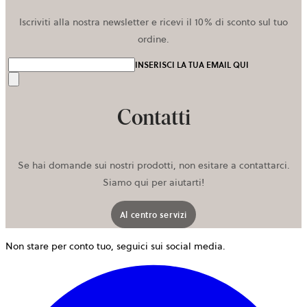
Iscriviti alla nostra newsletter e ricevi il 10% di sconto sul tuo
ordine.
INSERISCI LA TUA EMAIL QUI
Invia
Contatti
Se hai domande sui nostri prodotti, non esitare a contattarci.
Siamo qui per aiutarti!
Al centro servizi
Non stare per conto tuo, seguici sui social media.
s
a
i
u