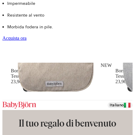
Impermeabile
Resistente al vento
Morbida fodera in pile.
Acquista ora
NEW
Borsina per Marsupio
Borsina p
Tessuto mélange, Beige chiaro
Tessuto m
23,90 €
23,90 €
Italiano
Il tuo regalo di benvenuto