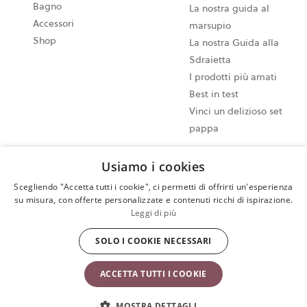
Bagno
La nostra guida al
Accessori
marsupio
Shop
La nostra Guida alla
Sdraietta
I prodotti più amati
Best in test
Vinci un delizioso set
pappa
Usiamo i cookies
Impostazioni dei cookie
Mappa del sito
Scegliendo "Accetta tutti i cookie", ci permetti di offrirti un'esperienza
su misura, con offerte personalizzate e contenuti ricchi di ispirazione.
Informativa sulla privacy
Leggi di più
Termini e Condizioni di utilizzo
Esercita il tuo diritto di recesso
SOLO I COOKIE NECESSARI
Copyright © 2009-2024 BabyBjörn AB. Tutti i diritti riservati.
ACCETTA TUTTI I COOKIE
MOSTRA DETTAGLI