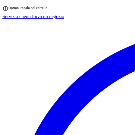
Opzioni regalo nel carrello
Vai
Servizio clienti
Torva un negozio
al
contenuto