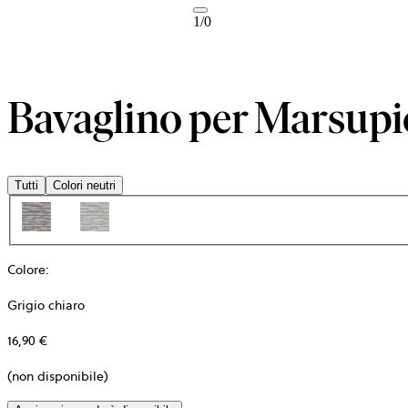
1
/
0
Bavaglino per Marsup
Tutti
Colori neutri
Colore
:
Grigio chiaro
16,90 €
(non disponibile)