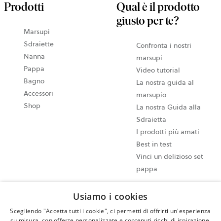
Prodotti
Qual è il prodotto
giusto per te?
Marsupi
Sdraiette
Confronta i nostri
Nanna
marsupi
Pappa
Video tutorial
Bagno
La nostra guida al
Accessori
marsupio
Shop
La nostra Guida alla
Sdraietta
I prodotti più amati
Best in test
Vinci un delizioso set
pappa
Usiamo i cookies
Impostazioni dei cookie
Mappa del sito
Scegliendo "Accetta tutti i cookie", ci permetti di offrirti un'esperienza
su misura, con offerte personalizzate e contenuti ricchi di ispirazione.