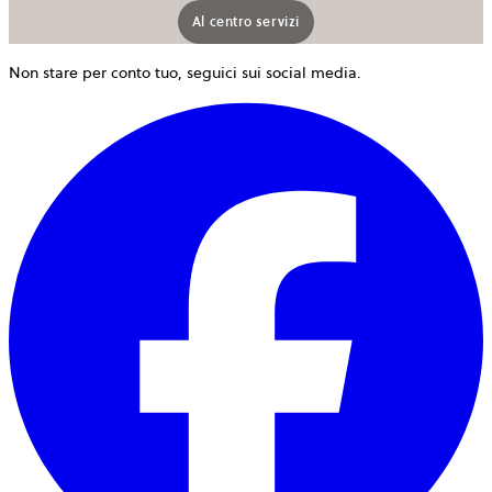
Al centro servizi
Non stare per conto tuo, seguici sui social media.
s
a
i
u
n
s