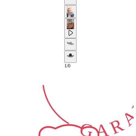
1-ANNI
GARA
1
/
0