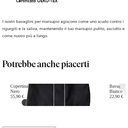
Certificato OEKO-TEX
I nostri bavaglini per marsupio agiscono come uno scudo contro i
rigurgiti e la saliva, mantenendo il tuo marsupio pulito, asciutto e
come nuovo più a lungo.
Potrebbe anche piacerti
Copertina per Marsupio
Bavaglino
Nero
Bianco
55,90 €
22,90 €