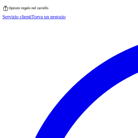
Opzioni regalo nel carrello
Vai
Servizio clienti
Torva un negozio
al
contenuto