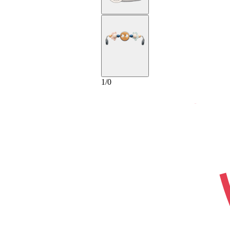
1
/
0