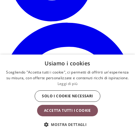
s
a
i
u
n
s
Usiamo i cookies
Scegliendo "Accetta tutti i cookie", ci permetti di offrirti un'esperienza
su misura, con offerte personalizzate e contenuti ricchi di ispirazione.
Leggi di più
SOLO I COOKIE NECESSARI
ACCETTA TUTTI I COOKIE
MOSTRA DETTAGLI