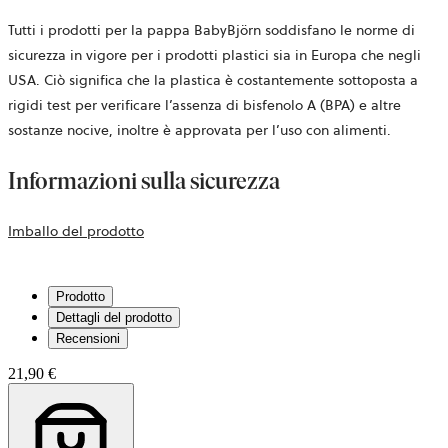
Tutti i prodotti per la pappa BabyBjörn soddisfano le norme di
sicurezza in vigore per i prodotti plastici sia in Europa che negli
USA. Ciò significa che la plastica è costantemente sottoposta a
rigidi test per verificare l’assenza di bisfenolo A (BPA) e altre
sostanze nocive, inoltre è approvata per l’uso con alimenti.
Informazioni sulla sicurezza
si
Imballo del prodotto
apre
in
Prodotto
una
Dettagli del prodotto
nuova
Recensioni
scheda
21,90 €