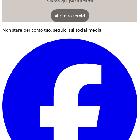
Siamo qui per aiutarti!
Al centro servizi
Non stare per conto tuo, seguici sui social media.
s
a
i
u
n
s