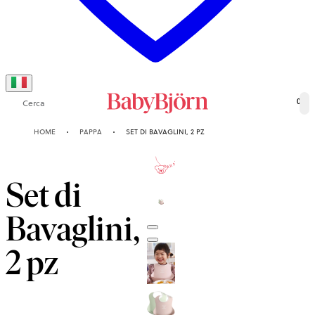
Cerca
0
HOME
PAPPA
SET DI BAVAGLINI, 2 PZ
2-ANNI
GARANZIA
Set di
Bavaglini,
2 pz