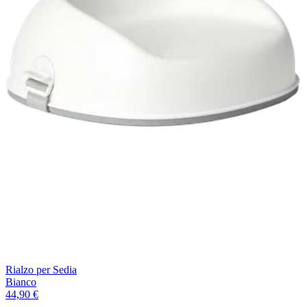
Rialzo per Sedia
Bianco
44,90 €