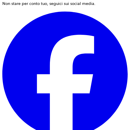
Non stare per conto tuo, seguici sui social media.
s
a
i
u
n
s