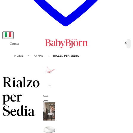
Cerca
0
HOME
PAPPA
RIALZO PER SEDIA
2-ANNI
GARANZIA
Rialzo
per
Sedia