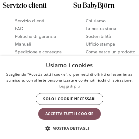
Servizio clienti
Su BabyBjörn
Servizio clienti
Chi siamo
FAQ
La nostra storia
Politiche di garanzia
Sostenibilità
Manuali
Ufficio stampa
Spedizione e consegna
Come nasce un prodotto
Diritto di recesso e resi
Lavora con noi
Usiamo i cookies
Termini e Condizioni di
Consigli degli esperti
Scegliendo "Accetta tutti i cookie", ci permetti di offrirti un'esperienza
utilizzo
Guida ai marsupi
su misura, con offerte personalizzate e contenuti ricchi di ispirazione.
Termini e Condizioni
ergonomici
Leggi di più
generali di vendita
Prodotti richiamati
SOLO I COOKIE NECESSARI
ACCETTA TUTTI I COOKIE
Prodotti
Qual è il prodotto
MOSTRA DETTAGLI
giusto per te?