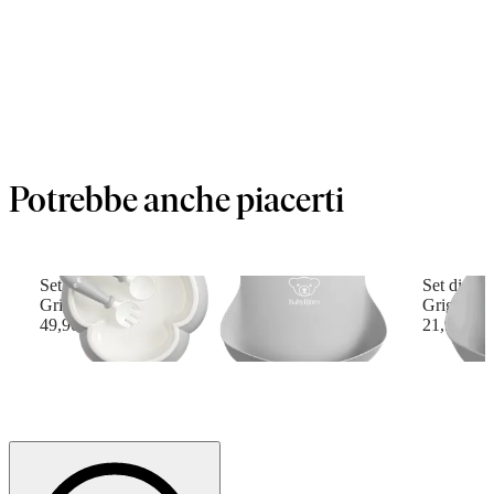
Potrebbe anche piacerti
Set pappa per bambini
Set di Bav
Grigio
Grigio/Ve
49,90 €
21,90 €