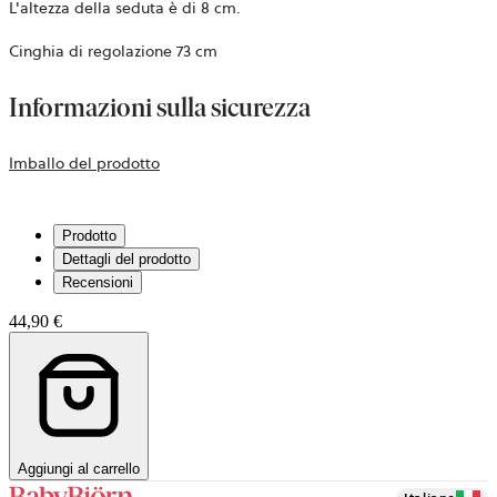
L'altezza della seduta è di 8 cm.
Cinghia di regolazione 73 cm
Informazioni sulla sicurezza
si
Imballo del prodotto
apre
in
Prodotto
una
Dettagli del prodotto
nuova
Recensioni
scheda
44,90 €
Aggiungi al carrello