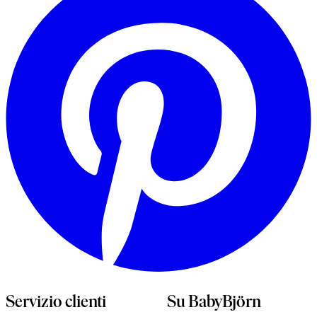
u
n
s
Servizio clienti
Su BabyBjörn