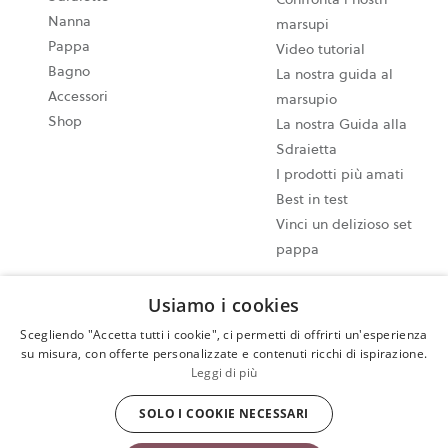
Nanna
marsupi
Pappa
Video tutorial
Bagno
La nostra guida al
Accessori
marsupio
Shop
La nostra Guida alla
Sdraietta
I prodotti più amati
Best in test
Vinci un delizioso set
pappa
Usiamo i cookies
Impostazioni dei cookie
Mappa del sito
Scegliendo "Accetta tutti i cookie", ci permetti di offrirti un'esperienza
su misura, con offerte personalizzate e contenuti ricchi di ispirazione.
Informativa sulla privacy
Leggi di più
Termini e Condizioni di utilizzo
Esercita il tuo diritto di recesso
SOLO I COOKIE NECESSARI
Copyright © 2009-2024 BabyBjörn AB. Tutti i diritti riservati.