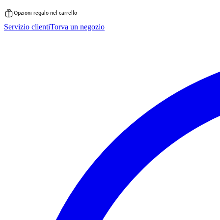
Opzioni regalo nel carrello
Vai
Servizio clienti
Torva un negozio
al
contenuto