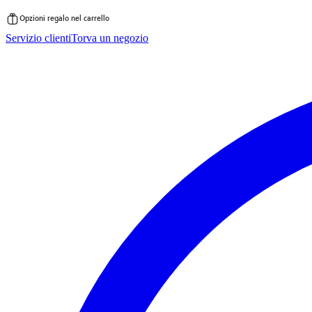
Opzioni regalo nel carrello
Vai
Servizio clienti
Torva un negozio
al
contenuto