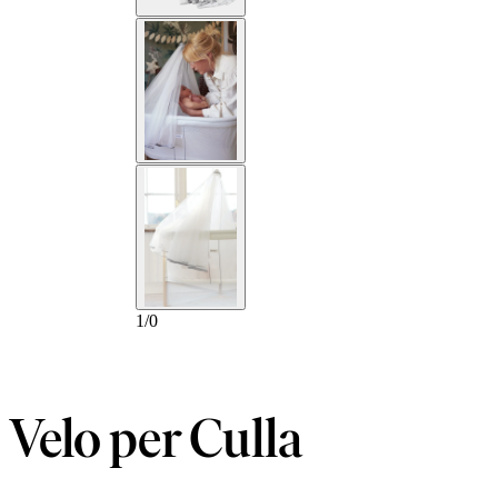
1
/
0
Velo per Culla