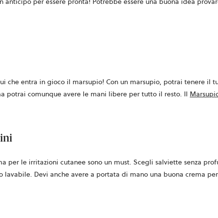
in anticipo per essere pronta! Potrebbe essere una buona idea provare d
 È qui che entra in gioco il marsupio! Con un marsupio, potrai tenere il
 potrai comunque avere le mani libere per tutto il resto. Il
Marsupio
ini
ma per le irritazioni cutanee sono un must. Scegli salviette senza pr
ssuto lavabile. Devi anche avere a portata di mano una buona crema per