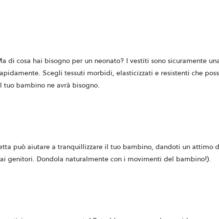
 Ma di cosa hai bisogno per un neonato? I vestiti sono sicuramente un
pidamente. Scegli tessuti morbidi, elasticizzati e resistenti che posso
il tuo bambino ne avrà bisogno.
ta può aiutare a tranquillizzare il tuo bambino, dandoti un attimo di 
dai genitori. Dondola naturalmente con i movimenti del bambino!).