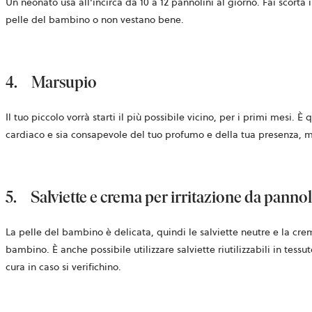
Un neonato usa all'incirca da 10 a 12 pannolini al giorno. Fai scorta 
pelle del bambino o non vestano bene.
4.
Marsupio
Il tuo piccolo vorrà starti il più possibile vicino, per i primi mesi.
cardiaco e sia consapevole del tuo profumo e della tua presenza, ma
5.
Salviette e crema per irritazione da pannol
La pelle del bambino è delicata, quindi le salviette neutre e la cre
bambino. È anche possibile utilizzare salviette riutilizzabili in te
cura in caso si verifichino.