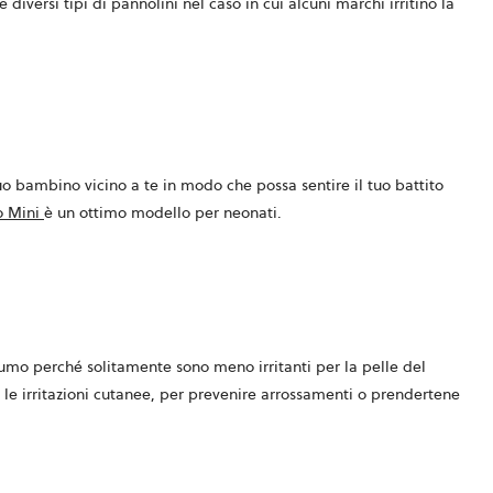
iversi tipi di pannolini nel caso in cui alcuni marchi irritino la
 tuo bambino vicino a te in modo che possa sentire il tuo battito
 Mini
è un ottimo modello per neonati.
ofumo perché solitamente sono meno irritanti per la pelle del
 le irritazioni cutanee, per prevenire arrossamenti o prendertene