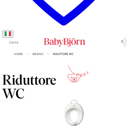
Cerca
0
2-ANNI
HOME
BAGNO
RIDUTTORE WC
GARANZIA
Riduttore
WC