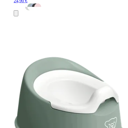
24,90 €
Aggiungi
al
carrello