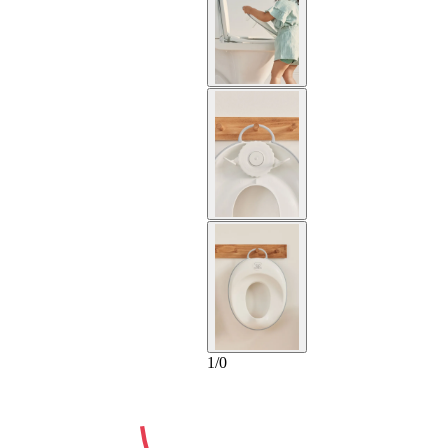
2-ANNI
1
/
0