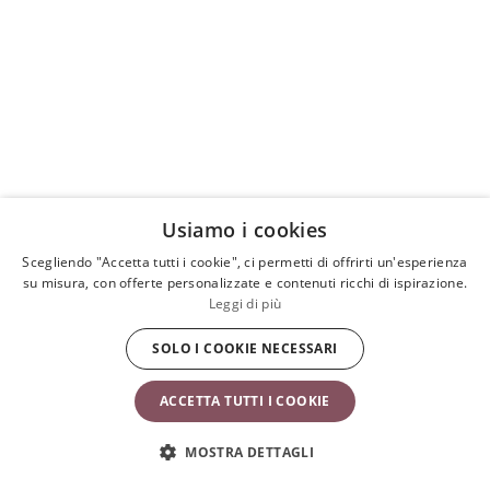
Usiamo i cookies
Scegliendo "Accetta tutti i cookie", ci permetti di offrirti un'esperienza
su misura, con offerte personalizzate e contenuti ricchi di ispirazione.
Leggi di più
SOLO I COOKIE NECESSARI
Potrebbe anche piacerti
ACCETTA TUTTI I COOKIE
MOSTRA DETTAGLI
Vasino Intelligente
Vasino Po
Nero/Bianco
Nero/Bia