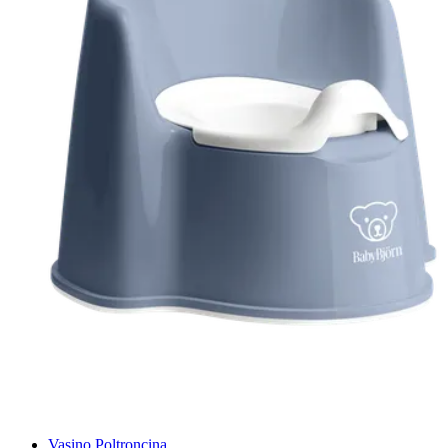
Vasino Poltroncina