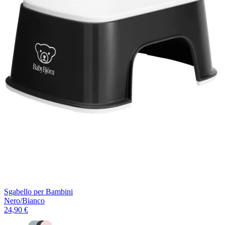
Sgabello per Bambini
Nero/Bianco
24,90 €