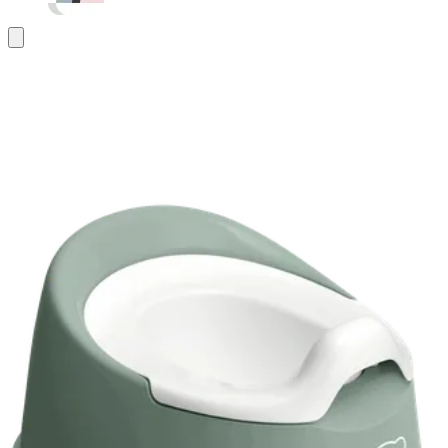
Aggiungi
al
carrello