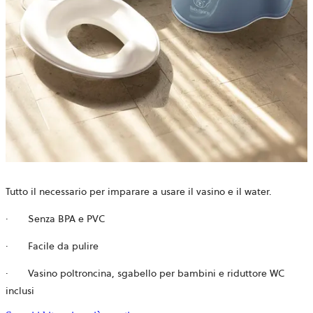
Tutto il necessario per imparare a usare il vasino e il water.
·
Senza BPA e PVC
·
Facile da pulire
·
Vasino poltroncina, sgabello per bambini e riduttore WC
inclusi