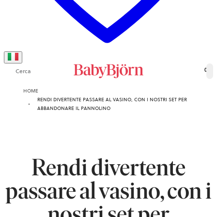
Cerca
0
HOME
RENDI DIVERTENTE PASSARE AL VASINO, CON I NOSTRI SET PER
ABBANDONARE IL PANNOLINO
Rendi divertente
passare al vasino, con i
nostri set per