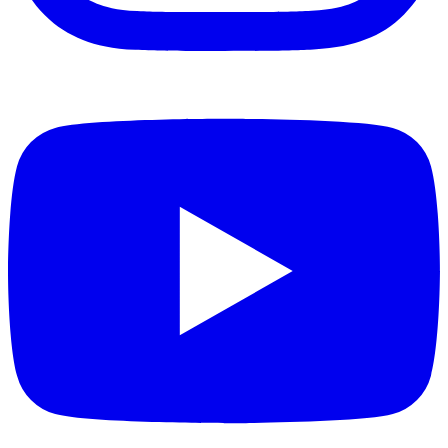
s
a
i
u
n
s