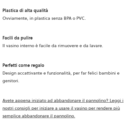
Plastica di alta qualità
Ovviamente, in plastica senza BPA o PVC.
Facili da pulire
Il vasino interno è facile da rimuovere e da lavare.
Perfetti come regalo
Design accattivante e funzionalità, per far felici bambini e
genitori.
Avete appena iniziato ad abbandonare il pannolino?
Leggi i
nostri consigli per iniziare a usare il vasino per rendere più
semplice abbandonare il pannolino.