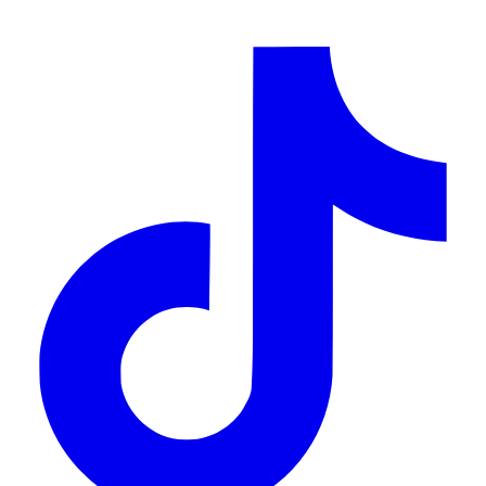
s
a
i
u
n
s