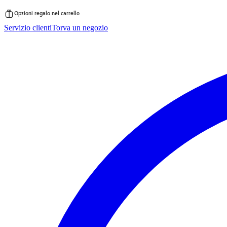
Opzioni regalo nel carrello
Vai
Servizio clienti
Torva un negozio
al
contenuto