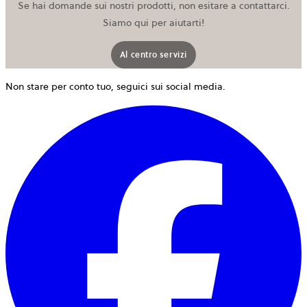
Se hai domande sui nostri prodotti, non esitare a contattarci.
Siamo qui per aiutarti!
Al centro servizi
Non stare per conto tuo, seguici sui social media.
s
a
i
u
n
s