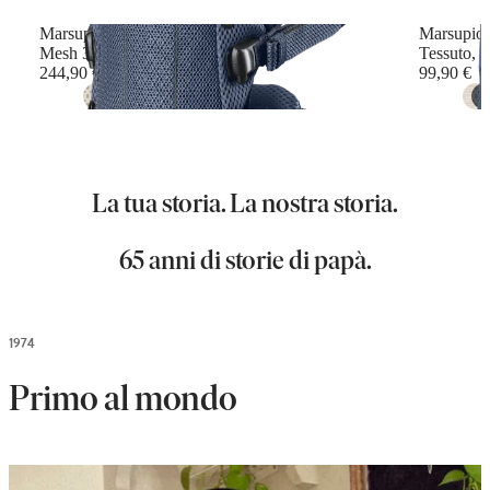
Marsupio Harmony
Marsupio 
Mesh 3D, Blu navy
Tessuto, I
244,90 €
99,90 €
+
6
La tua storia. La nostra storia.
65 anni di storie di papà.
1974
Primo al mondo