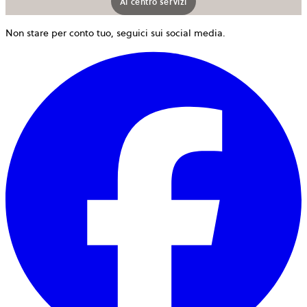
Al centro servizi
Non stare per conto tuo, seguici sui social media.
s
a
i
u
n
s