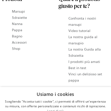
giusto per te?
Marsupi
Sdraiette
Confronta i nostri
Nanna
marsupi
Pappa
Video tutorial
Bagno
La nostra guida al
Accessori
marsupio
Shop
La nostra Guida alla
Sdraietta
I prodotti più amati
Best in test
Vinci un delizioso set
pappa
Usiamo i cookies
Impostazioni dei cookie
Mappa del sito
Scegliendo "Accetta tutti i cookie", ci permetti di offrirti un'esperienza
su misura, con offerte personalizzate e contenuti ricchi di ispirazione.
Informativa sulla privacy
Leggi di più