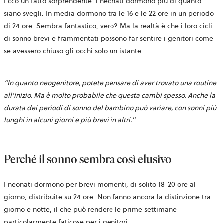
Ecco un fatto sorprendente: i neonati dormono più di quanto
siano svegli. In media dormono tra le 16 e le 22 ore in un periodo
di 24 ore. Sembra fantastico, vero? Ma la realtà è che i loro cicli
di sonno brevi e frammentati possono far sentire i genitori come
se avessero chiuso gli occhi solo un istante.
“In quanto neogenitore, potete pensare di aver trovato una routine
all’inizio. Ma è molto probabile che questa cambi spesso. Anche la
durata dei periodi di sonno del bambino può variare, con sonni più
lunghi in alcuni giorni e più brevi in altri."
Perché il sonno sembra così elusivo
I neonati dormono per brevi momenti, di solito 18-20 ore al
giorno, distribuite su 24 ore. Non fanno ancora la distinzione tra
giorno e notte, il che può rendere le prime settimane
particolarmente faticose per i genitori.