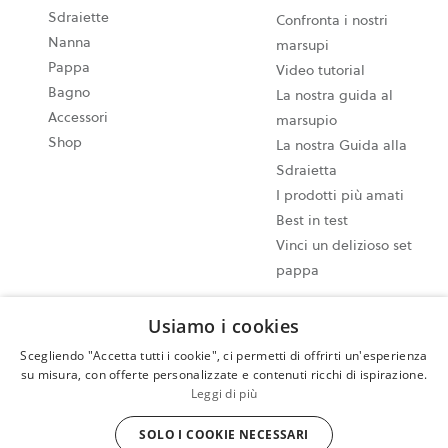
Sdraiette
Confronta i nostri
Nanna
marsupi
Pappa
Video tutorial
Bagno
La nostra guida al
Accessori
marsupio
Shop
La nostra Guida alla
Sdraietta
I prodotti più amati
Best in test
Vinci un delizioso set
pappa
Usiamo i cookies
Impostazioni dei cookie
Mappa del sito
Scegliendo "Accetta tutti i cookie", ci permetti di offrirti un'esperienza
su misura, con offerte personalizzate e contenuti ricchi di ispirazione.
Informativa sulla privacy
Leggi di più
Termini e Condizioni di utilizzo
Esercita il tuo diritto di recesso
SOLO I COOKIE NECESSARI