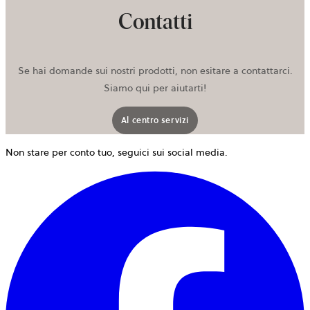
Contatti
Se hai domande sui nostri prodotti, non esitare a contattarci.
Siamo qui per aiutarti!
Al centro servizi
Non stare per conto tuo, seguici sui social media.
s
a
i
u
n
s