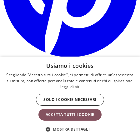
Usiamo i cookies
Servizio clienti
Su BabyBjörn
Scegliendo "Accetta tutti i cookie", ci permetti di offrirti un'esperienza
su misura, con offerte personalizzate e contenuti ricchi di ispirazione.
Servizio clienti
Chi siamo
Leggi di più
FAQ
La nostra storia
SOLO I COOKIE NECESSARI
Politiche di garanzia
Sostenibilità
Manuali
Ufficio stampa
ACCETTA TUTTI I COOKIE
Spedizione e consegna
Come nasce un prodotto
Diritto di recesso e resi
Lavora con noi
MOSTRA DETTAGLI
Termini e Condizioni di
Consigli degli esperti