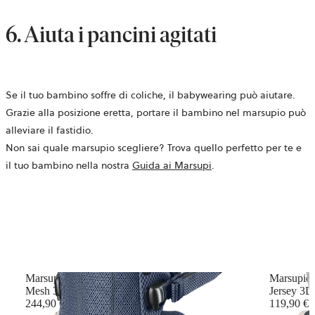
6. Aiuta i pancini agitati
Se il tuo bambino soffre di coliche, il babywearing può aiutare.
Grazie alla posizione eretta, portare il bambino nel marsupio può
alleviare il fastidio.
Non sai quale marsupio scegliere? Trova quello perfetto per te e
il tuo bambino nella nostra
Guida ai Marsupi
.
Marsupio Harmony
Marsupio 
Mesh 3D, Blu navy
Jersey 3D,
244,90 €
119,90 €